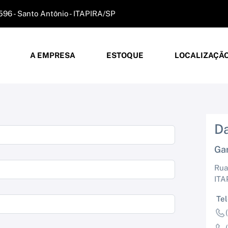
596 - Santo Antônio - ITAPIRA/SP
A EMPRESA
ESTOQUE
LOCALIZAÇÃ
D
Ga
Rua
ITA
Te