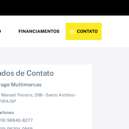
O
FINANCIAMENTOS
CONTATO
ados de Contato
rage Multimarcas
 Manoel Pereira, 596 - Santo Antônio -
PIRA/SP
lefones
(19) 98840-8277
(19) 98294-0868